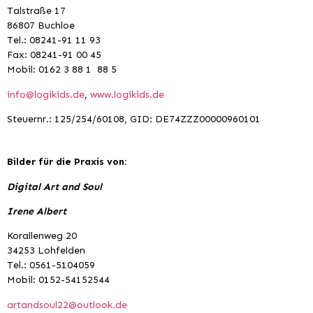
Talstraße 17
86807 Buchloe
Tel.: 08241-91 11 93
Fax: 08241-91 00 45
Mobil: 0162 3 88 1 88 5
info@logikids.de
,
www.logikids.de
Steuernr.: 125/254/60108, GID: DE74ZZZ00000960101
Bilder für die Praxis von:
Digital Art and Soul
Irene Albert
Korallenweg 20
34253 Lohfelden
Tel.: 0561-5104059
Mobil: 0152-54152544
artandsoul22@outlook.de